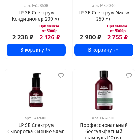
арт.
E4328600
арт.
E4326300
LP SE Спектрум
LP SE Спектрум Маска
Кондиционер 200 мл
250 мл
2 238 ₽
2 126 ₽
2 900 ₽
2 755 ₽
В корзину
В корзину
арт.
E4326100
арт.
E4326900
LP SE Спектрум
Профессиональный
Сыворотка Сияние 50мл
бессульфатный
шампунь L'Oreal