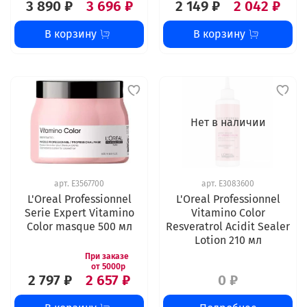
3 890 ₽
3 696 ₽
2 149 ₽
2 042 ₽
В корзину
В корзину
Нет в наличии
арт.
E3567700
арт.
E3083600
L'Oreal Professionnel
L'Oreal Professionnel
Serie Expert Vitamino
Vitamino Color
Color masque 500 мл
Resveratrol Acidit Sealer
Lotion 210 мл
2 797 ₽
2 657 ₽
0 ₽