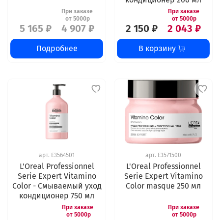
5 165 ₽
4 907 ₽
2 150 ₽
2 043 ₽
Подробнее
В корзину
арт.
E3564501
арт.
E3571500
L'Oreal Professionnel
L'Oreal Professionnel
Serie Expert Vitamino
Serie Expert Vitamino
Color - Смываемый уход
Color masque 250 мл
кондиционер 750 мл