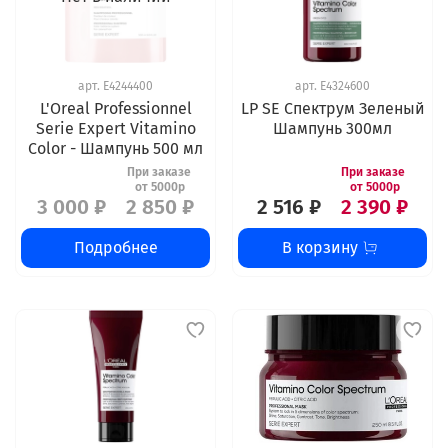
арт.
E4244400
арт.
E4324600
L'Oreal Professionnel
LP SE Спектрум Зеленый
Serie Expert Vitamino
Шампунь 300мл
Color - Шампунь 500 мл
3 000 ₽
2 850 ₽
2 516 ₽
2 390 ₽
Подробнее
В корзину