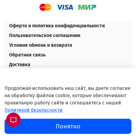
Оферта и политика конфиденциальности
Пользовательское соглашение
Условия обмена и возврата
Обратная связь
Доставка
Оплата
Контакты
Продолжая использовать наш сайт, вы даете согласие
Оптовым покупателям
на обработку файлов cookie, которые обеспечивают
правильную работу сайта и соглашаетесь с нашей
©Любое использование либо копирование
Политикой безопасности
материалов или подборки материалов сайта,
элементов дизайна и оформления допускается
Понятно
лишь с разрешения правообладателя и только со