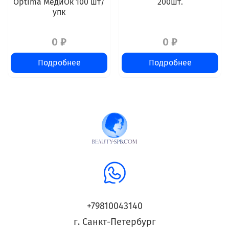
Optima МедиОк 100 шт/
200шт.
упк
0 ₽
0 ₽
Подробнее
Подробнее
+79810043140
г. Санкт-Петербург