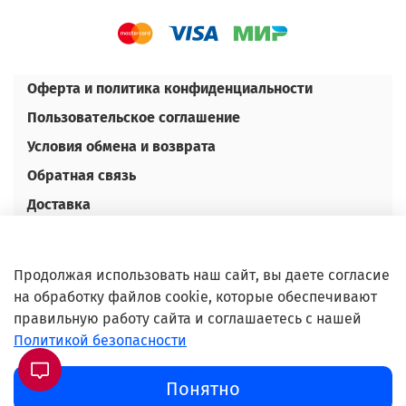
Оферта и политика конфиденциальности
Пользовательское соглашение
Условия обмена и возврата
Обратная связь
Доставка
Оплата
Контакты
Продолжая использовать наш сайт, вы даете согласие
Оптовым покупателям
на обработку файлов cookie, которые обеспечивают
правильную работу сайта и соглашаетесь с нашей
©Любое использование либо копирование
Политикой безопасности
материалов или подборки материалов сайта,
элементов дизайна и оформления допускается
Понятно
лишь с разрешения правообладателя и только со