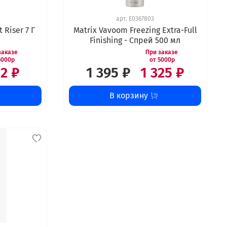
арт.
E0367803
 Riser 7 Г
Matrix Vavoom Freezing Extra-Full
Finishing - Спрей 500 мл
2 ₽
1 395 ₽
1 325 ₽
В корзину