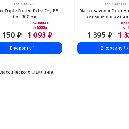
арт.
E3863900
арт.
E3864100
ix Triple Freeze Extra Dry ВВ
Matrix Vavoom Extra Ho
Лак 300 мл
сильной фиксации 
1 150 ₽
1 093 ₽
1 395 ₽
1 3
В корзину
В корзину
Классического Стайлинга