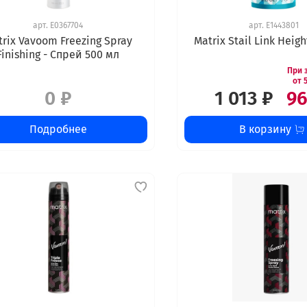
арт.
E0367704
арт.
E1443801
rix Vavoom Freezing Spray
Matrix Stail Link Height
Finishing - Спрей 500 мл
0 ₽
1 013 ₽
96
Подробнее
В корзину