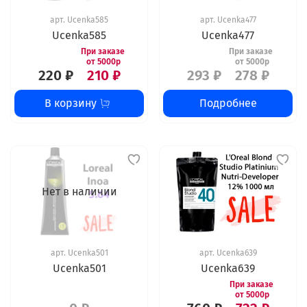
арт.
Ucenka585
арт.
Ucenka477
Ucenka585
Ucenka477
220 ₽
210 ₽
293 ₽
278 ₽
В корзину
Подробнее
Нет в наличии
арт.
Ucenka501
арт.
Ucenka639
Ucenka501
Ucenka639