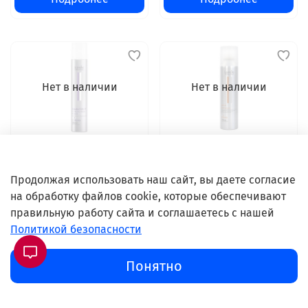
Нет в наличии
Нет в наличии
арт.
99240011134
арт.
81644805
Londa DRAMATIZE IT пена
Londa LIFT IT мусс для
для укладки волос
создания прикорневого
Продолжая использовать наш сайт, вы даете согласие
экстрасильной
объема сильной
на обработку файлов cookie, которые обеспечивают
фиксации 500мл
фиксации 250 мл
правильную работу сайта и соглашаетесь с нашей
Политикой безопасности
0 ₽
0 ₽
Понятно
Подробнее
Подробнее