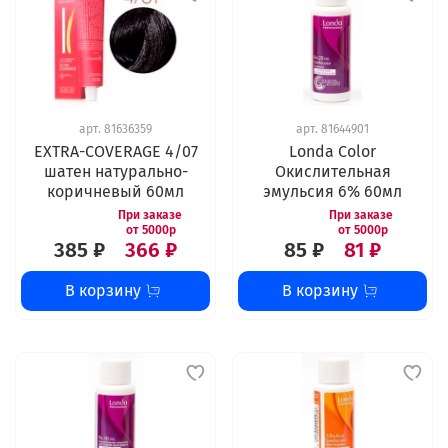
арт.
81636359
арт.
81644901
EXTRA-COVERAGE 4/07
Londa Color
шатен натурально-
Окислительная
коричневый 60мл
эмульсия 6% 60мл
385 ₽
366 ₽
85 ₽
81 ₽
В корзину
В корзину