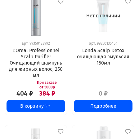
Нет в наличии
арт.
99350133992
арт.
99350135454
L'Oreal Professionnel
Londa Scalp Detox
Scalp Purifier
очищающая эмульсия
Очищающий шампунь
150мл
для жирных волос, 250
мл
404 ₽
384 ₽
0 ₽
В корзину
Подробнее