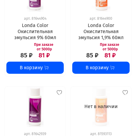
арт.
81644904
арт.
81644900
Londa Color
Londa Color
Окислительная
Окислительная
эмульсия 9% 60мл
эмульсия 1,9% 60мл
85 ₽
81 ₽
85 ₽
81 ₽
В корзину
В корзину
Нет в наличии
арт.
81642939
арт.
81593113