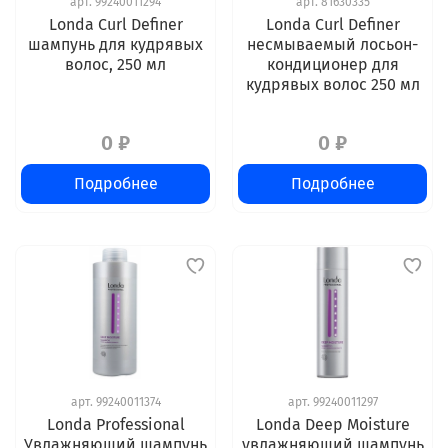
арт.
99240011294
арт.
81630335
Londa Curl Definer
Londa Curl Definer
шампунь для кудрявых
несмываемый лосьон-
волос, 250 мл
кондиционер для
кудрявых волос 250 мл
0 ₽
0 ₽
Подробнее
Подробнее
арт.
99240011374
арт.
99240011297
Londa Professional
Londa Deep Moisture
Увлажняющий шампунь
увлажняющий шампунь