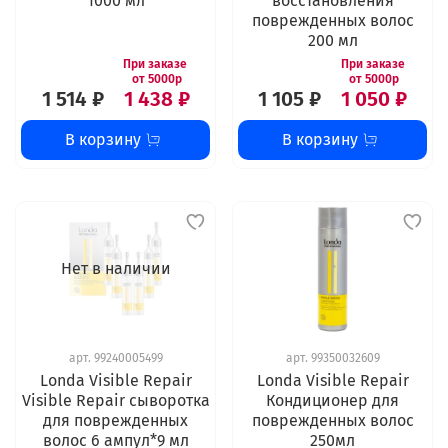
1000 мл
восстановления
поврежденных волос
200 мл
1 514 ₽
1 438 ₽
1 105 ₽
1 050 ₽
В корзину
В корзину
Нет в наличии
арт.
99240005499
арт.
99350032609
Londa Visible Repair
Londa Visible Repair
Visible Repair сыворотка
Кондиционер для
для поврежденных
поврежденных волос
волос 6 ампул*9 мл
250мл