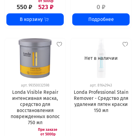
550 ₽
523 ₽
0 ₽
В корзину
Подробнее
Нет в наличии
арт.
99350032598
арт.
81642943
Londa Visible Repair
Londa Professional Stain
интенсивная маска,
Remover - Средство для
средство для
удаления пятен краски
восстановления
150 мл
поврежденных волос
750 мл