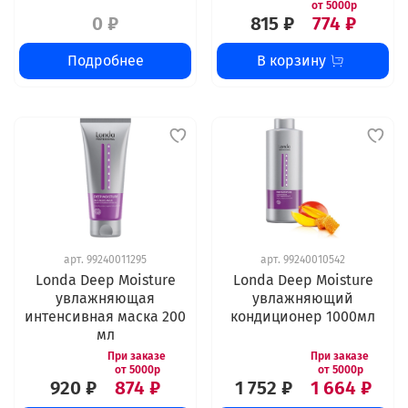
0 ₽
815 ₽
774 ₽
Подробнее
В корзину
арт.
99240011295
арт.
99240010542
Londa Deep Moisture
Londa Deep Moisture
увлажняющая
увлажняющий
интенсивная маска 200
кондиционер 1000мл
мл
920 ₽
874 ₽
1 752 ₽
1 664 ₽