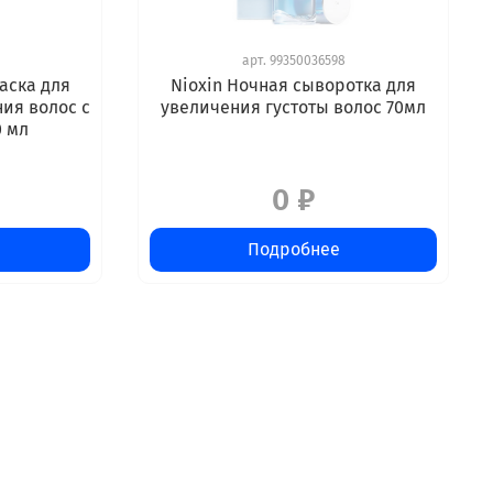
арт.
99350036598
Маска для
Nioxin Ночная сыворотка для
ния волос с
увеличения густоты волос 70мл
0 мл
0 ₽
Подробнее