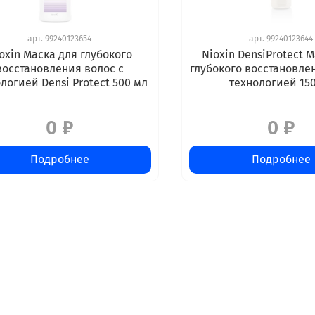
арт.
99240123654
арт.
99240123644
oxin Маска для глубокого
Nioxin DensiProtect 
восстановления волос с
глубокого восстановле
логией Densi Protect 500 мл
технологией 15
0 ₽
0 ₽
Подробнее
Подробнее