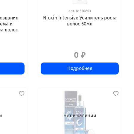
арт.
81630893
создания
Nioxin Intensive Усилитель роста
ема и
волос 50мл
а волос
0 ₽
Подробнее
и
Нет в наличии