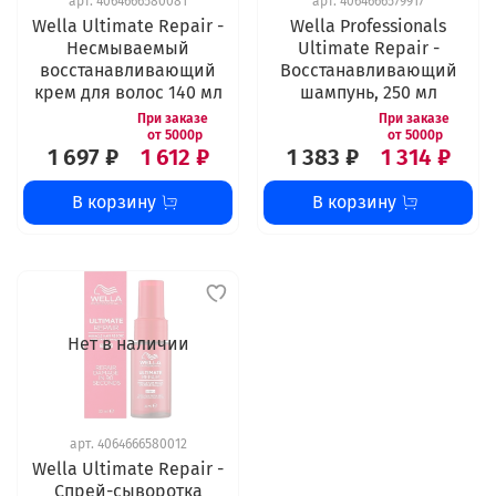
арт.
4064666580081
арт.
4064666579917
Wella Ultimate Repair -
Wella Professionals
Несмываемый
Ultimate Repair -
восстанавливающий
Восстанавливающий
крем для волос 140 мл
шампунь, 250 мл
1 697 ₽
1 612 ₽
1 383 ₽
1 314 ₽
В корзину
В корзину
Нет в наличии
арт.
4064666580012
Wella Ultimate Repair -
Спрей-сыворотка