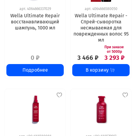
арт.
4064666337029
арт.
4064666580050
Wella Ultimate Repair
Wella Ultimate Repair -
восстанавливающий
Спрей-сыворотка
шампунь, 1000 мл
несмываемая для
поврежденных волос 95
мл
0 ₽
3 466 ₽
3 293 ₽
Подробнее
В корзину