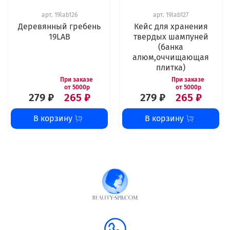
арт.
19lab126
арт.
19lab127
Деревянный гребень
Кейс для хранения
19LAB
твердых шампуней
(банка
алюм,оччищающая
плитка)
279 ₽
265 ₽
279 ₽
265 ₽
В корзину
В корзину