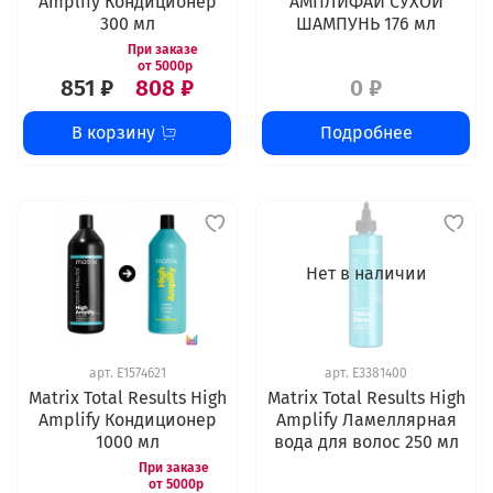
Amplify Кондиционер
АМПЛИФАЙ СУХОЙ
300 мл
ШАМПУНЬ 176 мл
851 ₽
808 ₽
0 ₽
В корзину
Подробнее
Нет в наличии
арт.
E1574621
арт.
E3381400
Matrix Total Results High
Matrix Total Results High
Amplify Кондиционер
Amplify Ламеллярная
1000 мл
вода для волос 250 мл