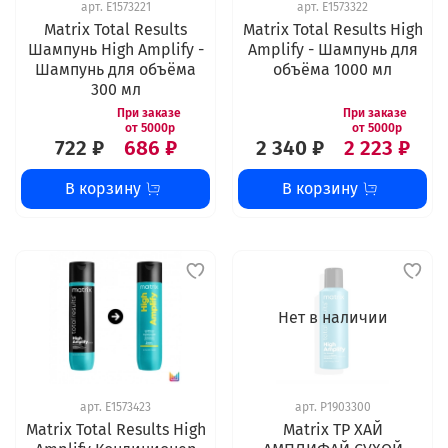
арт.
E1573221
арт.
E1573322
Matrix Total Results
Matrix Total Results High
Шампунь High Amplify -
Amplify - Шампунь для
Шампунь для объёма
объёма 1000 мл
300 мл
722 ₽
686 ₽
2 340 ₽
2 223 ₽
В корзину
В корзину
Нет в наличии
арт.
E1573423
арт.
P1903300
Matrix Total Results High
Matrix ТР ХАЙ