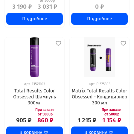
3 190 ₽
3 031 ₽
0 ₽
Подробнее
Подробнее
арт.
E1575103
арт.
E1575303
Total Results Color
Matrix Total Results Color
Obsessed Шампунь
Obsessed - Кондиционер
300мл
300 мл
905 ₽
860 ₽
1 215 ₽
1 154 ₽
В корзину
В корзину