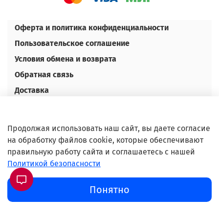
Оферта и политика конфиденциальности
Пользовательское соглашение
Условия обмена и возврата
Обратная связь
Доставка
Оплата
Контакты
Продолжая использовать наш сайт, вы даете согласие
Оптовым покупателям
на обработку файлов cookie, которые обеспечивают
правильную работу сайта и соглашаетесь с нашей
©Любое использование либо копирование
Политикой безопасности
материалов или подборки материалов сайта,
элементов дизайна и оформления допускается
Понятно
лишь с разрешения правообладателя и только со
ссылкой на источник: www.beauty-spb.com