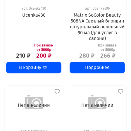
арт.
Ucenka430
арт.
Ucenka696
Ucenka430
Matrix SoColor Beauty
508NA Светлый блондин
натуральный пепельный
90 мл (для услуг в
салоне)
210 ₽
200 ₽
280 ₽
266 ₽
В корзину
Подробнее
Нет в наличии
Нет в наличии