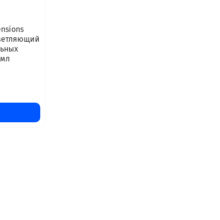
ensions
светляющий
льных
 мл