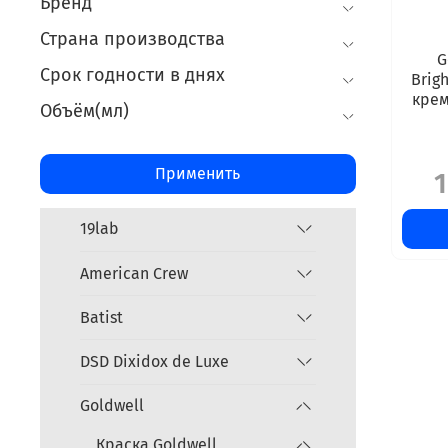
Бренд
Страна производства
G
Срок годности в днях
Brig
крем
Объём(мл)
Применить
1
19lab
American Crew
Batist
DSD Dixidox de Luxe
Goldwell
Краска Goldwell