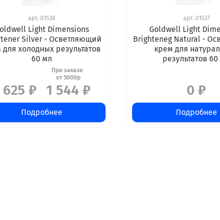
арт.
01538
арт.
01537
oldwell Light Dimensions
Goldwell Light Dim
htener Silver - Осветляющий
Brighteneg Natural - О
 для холодных результатов
крем для натура
60 мл
результатов 60
 625 ₽
1 544 ₽
0 ₽
Подробнее
Подробнее