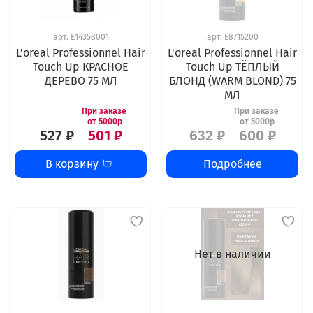
арт.
E14358001
арт.
E8715200
L'oreal Professionnel Hair
L'oreal Professionnel Hair
Touch Up КРАСНОЕ
Touch Up ТЁПЛЫЙ
ДЕРЕВО 75 МЛ
БЛОНД (WARM BLOND) 75
МЛ
527 ₽
501 ₽
632 ₽
600 ₽
В корзину
Подробнее
Нет в наличии