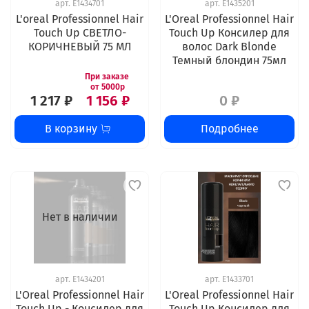
арт.
E1434701
арт.
E1435201
L'oreal Professionnel Hair
L'Oreal Professionnel Hair
Touch Up СВЕТЛО-
Touch Up Консилер для
КОРИЧНЕВЫЙ 75 МЛ
волос Dark Blonde
Темный блондин 75мл
1 217 ₽
1 156 ₽
0 ₽
В корзину
Подробнее
Нет в наличии
арт.
E1434201
арт.
E1433701
L'Oreal Professionnel Hair
L'Oreal Professionnel Hair
Touch Up - Консилер для
Touch Up Консилер для